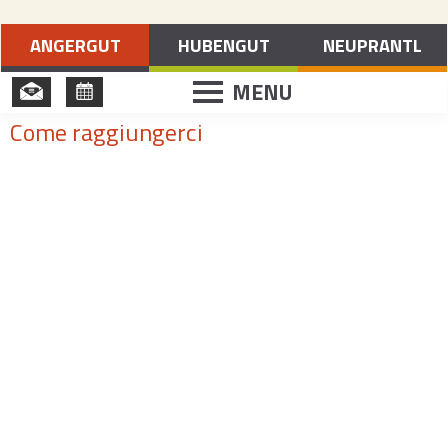
Vacanze a Merano e dintorni
ANGERGUT
HUBENGUT
NEUPRANTL
MENU
Come raggiungerci