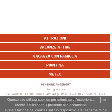
ATTRAZIONI
VACANZE ATTIVE
VACANZA CON FAMIGLIA
PIANTINA
METEO
PENSIONE ANGERGUT
Famiglia Nock
Via Palade 8 · 39010 Cermes · Alto Adige, Italia · T +39 0473 561674 · T +39
0473 561674 ·
info@angergut.it
Questo sito utilizza cookies per ottimizzare l'esperienza
OK
P.IVA.: IT00760760215 · HK-BZ BZ 154479
utente. Utilizzando il presente sito acconsenti
all'installazione dei cookies sul tuo dispositivo. Per saperne di più
sitemap
privacy
colofone