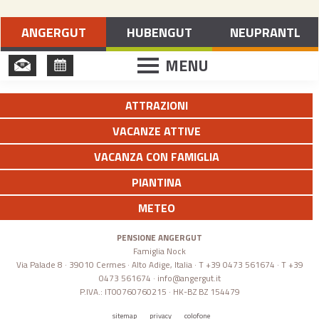
Vacanze a Merano e dintorni
ANGERGUT
HUBENGUT
NEUPRANTL
MENU
ATTRAZIONI
VACANZE ATTIVE
VACANZA CON FAMIGLIA
PIANTINA
METEO
PENSIONE ANGERGUT
Famiglia Nock
Via Palade 8 · 39010 Cermes · Alto Adige, Italia · T +39 0473 561674 · T +39
0473 561674 ·
info@angergut.it
P.IVA.: IT00760760215 · HK-BZ BZ 154479
sitemap
privacy
colofone