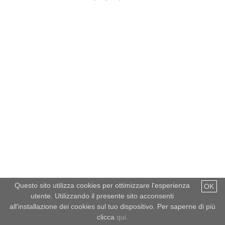
Questo sito utilizza cookies per ottimizzare l'esperienza
OK
utente. Utilizzando il presente sito acconsenti
all'installazione dei cookies sul tuo dispositivo. Per saperne di più
clicca
qui.