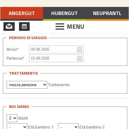
Vacanze a Merano e dintorni
ANGERGUT
HUBENGUT
NEUPRANTL
MENU
PERIODO DI VIAGGIO
Arrivo*
Partenza*
TRATTAMENTO
Trattamento
NOI SIAMO
Adulti
Età bambino 1
Età bambino 2